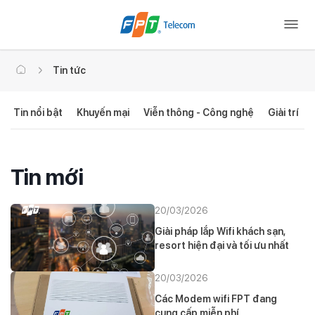
Tin tức
Tin nổi bật
Khuyến mại
Viễn thông - Công nghệ
Giải trí
Tin mới
20/03/2026
Giải pháp lắp Wifi khách sạn,
resort hiện đại và tối ưu nhất
20/03/2026
Các Modem wifi FPT đang
cung cấp miễn phí