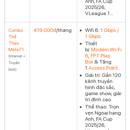
Anh, FA Cup
2025/26,
V.League 1...
419.000đ
/tháng
Wifi 6:
1 Gbps /
Combo
1 Gbps
.
Thể
Đăng ký
Thao
Thiết
bị:
Modem Wi-Fi
Meta F1
6
,
FPT Play
(Internet +
Box
& Tặng
Truyền
1
Access Point
.
hình)
Giải trí:
Gần 120
kênh truyền
hình đặc sắc,
game show, giải
trí đỉnh cao.
Thể thao:
Trọn
vẹn Ngoại hạng
Anh, FA Cup
2025/26,