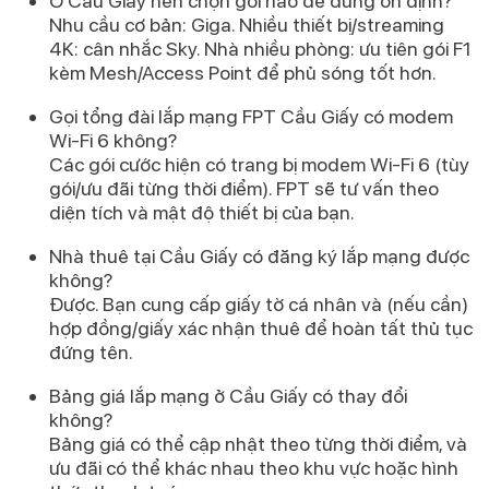
Ở Cầu Giấy nên chọn gói nào để dùng ổn định?
Nhu cầu cơ bản: Giga. Nhiều thiết bị/streaming
4K: cân nhắc Sky. Nhà nhiều phòng: ưu tiên gói F1
kèm Mesh/Access Point để phủ sóng tốt hơn.
Gọi tổng đài lắp mạng FPT Cầu Giấy có modem
Wi-Fi 6 không?
Các gói cước hiện có trang bị modem Wi-Fi 6 (tùy
gói/ưu đãi từng thời điểm). FPT sẽ tư vấn theo
diện tích và mật độ thiết bị của bạn.
Nhà thuê tại Cầu Giấy có đăng ký lắp mạng được
không?
Được. Bạn cung cấp giấy tờ cá nhân và (nếu cần)
hợp đồng/giấy xác nhận thuê để hoàn tất thủ tục
đứng tên.
Bảng giá lắp mạng ở Cầu Giấy có thay đổi
không?
Bảng giá có thể cập nhật theo từng thời điểm, và
ưu đãi có thể khác nhau theo khu vực hoặc hình