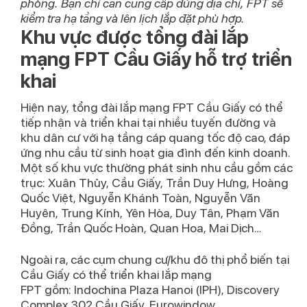
phòng. Bạn chỉ cần cung cấp đúng địa chỉ, FPT sẽ
kiểm tra hạ tầng và lên lịch lắp đặt phù hợp.
Khu vực được tổng đài lắp
mạng FPT Cầu Giấy hỗ trợ triển
khai
Hiện nay,
tổng đài lắp mạng FPT Cầu Giấy
có thể
tiếp nhận và triển khai tại nhiều tuyến đường và
khu dân cư với hạ tầng cáp quang tốc độ cao, đáp
ứng nhu cầu từ sinh hoạt gia đình đến kinh doanh.
Một số khu vực thường phát sinh nhu cầu gồm các
trục:
Xuân Thủy
,
Cầu Giấy
,
Trần Duy Hưng
,
Hoàng
Quốc Việt
,
Nguyễn Khánh Toàn
,
Nguyễn Văn
Huyên
,
Trung Kính
,
Yên Hòa
,
Duy Tân
,
Phạm Văn
Đồng
,
Trần Quốc Hoàn
,
Quan Hoa
,
Mai Dịch
…
Ngoài ra, các cụm chung cư/khu đô thị phổ biến tại
Cầu Giấy có thể triển khai
lắp mạng
FPT
gồm:
Indochina Plaza Hanoi (IPH)
,
Discovery
Complex 302 Cầu Giấy
,
Eurowindow