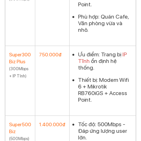
Point.
Phù hợp:
Quán Cafe,
Văn phòng vừa và
nhỏ.
Ưu điểm:
Trang bị
IP
Super300
750.000₫
Tĩnh
ổn định hệ
Biz Plus
Đăng ký
thống.
(300Mbps
+ IP Tĩnh)
Thiết bị:
Modem Wifi
6 + Mikrotik
RB760iGS + Access
Point.
Tốc độ:
500Mbps -
Super500
1.400.000₫
Đáp ứng lượng user
Biz
Đăng ký
lớn.
(500Mbps)