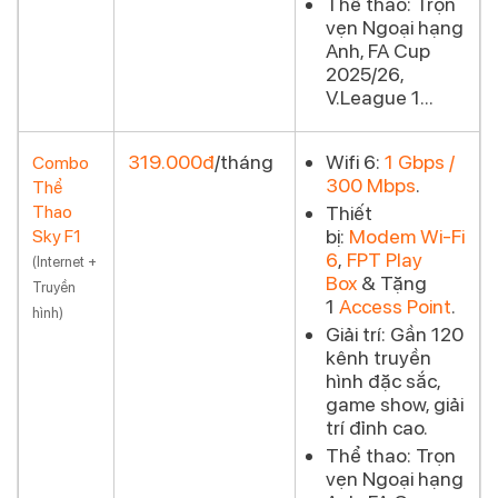
Thể thao:
Trọn
vẹn Ngoại hạng
Anh, FA Cup
2025/26,
V.League 1...
319.000đ
/tháng
Wifi 6:
1 Gbps /
Combo
300 Mbps
.
Thể
Đăng ký
Thao
Thiết
bị:
Modem Wi-Fi
Sky F1
6
,
FPT Play
(Internet +
Box
& Tặng
Truyền
1
Access Point
.
hình)
Giải trí:
Gần 120
kênh truyền
hình đặc sắc,
game show, giải
trí đỉnh cao.
Thể thao:
Trọn
vẹn Ngoại hạng