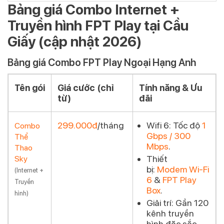
Bảng giá Combo Internet +
Truyền hình FPT Play tại Cầu
Giấy (cập nhật 2026)
Bảng giá Combo FPT Play Ngoại Hạng Anh
Tên gói
Giá cước (chỉ
Tính năng & Ưu
từ)
đãi
299.000đ
/tháng
Wifi 6:
Tốc độ
1
Combo
Gbps / 300
Thể
Đăng ký
Mbps
.
Thao
Thiết
Sky
bị:
Modem Wi-Fi
(Internet +
6
&
FPT Play
Truyền
Box
.
hình)
Giải trí:
Gần 120
kênh truyền
hình đặc sắc,