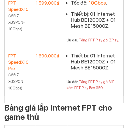
Tốc độ:
10Gbps
.
FPT
1.599.000₫
SpeedX10
Đăng ký
Thiết bị:
01 Internet
(Wifi 7
Hub BE12000Z + 01
XGSPON-
Mesh BE15000Z.
10Gbps)
Ưu đãi:
Tặng FPT Play gói ZPlay.
Thiết bị:
01 Internet
FPT
1.690.000₫
Hub BE12000Z + 01
SpeedX10
Đăng ký
Mesh BE15000Z.
Pro
(Wifi 7
XGSPON-
Ưu đãi:
Tặng FPT Play gói VIP
kèm FPT Play Box 650.
10Gbps)
Bảng giá lắp Internet FPT cho
game thủ