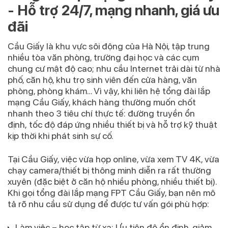
- Hỗ trợ 24/7, mạng nhanh, giá ưu
đãi
Cầu Giấy là khu vực sôi động của Hà Nội, tập trung
nhiều tòa văn phòng, trường đại học và các cụm
chung cư mật độ cao; nhu cầu Internet trải dài từ nhà
phố, căn hộ, khu trọ sinh viên đến cửa hàng, văn
phòng, phòng khám… Vì vậy, khi liên hệ
tổng đài lắp
mạng Cầu Giấy
, khách hàng thường muốn chốt
nhanh theo 3 tiêu chí thực tế:
đường truyền ổn
định
,
tốc độ đáp ứng nhiều thiết bị
và
hỗ trợ kỹ thuật
kịp thời
khi phát sinh sự cố.
Tại Cầu Giấy, việc vừa họp online, vừa xem TV 4K, vừa
chạy camera/thiết bị thông minh diễn ra rất thường
xuyên (đặc biệt ở căn hộ nhiều phòng, nhiều thiết bị).
Khi gọi
tổng đài lắp mạng FPT Cầu Giấy
, bạn nên mô
tả rõ nhu cầu sử dụng để được tư vấn gói phù hợp:
Làm việc – học tập từ xa:
Ưu tiên độ ổn định, giảm