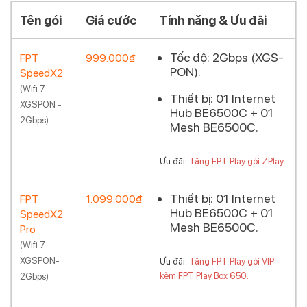
Tên gói
Giá cước
Tính năng & Ưu đãi
Tốc độ:
2Gbps (XGS-
FPT
999.000₫
PON).
SpeedX2
Đăng ký
(Wifi 7
Thiết bị:
01 Internet
XGSPON -
Hub BE6500C + 01
2Gbps)
Mesh BE6500C.
Ưu đãi:
Tặng FPT Play gói ZPlay.
Thiết bị:
01 Internet
FPT
1.099.000₫
Hub BE6500C + 01
SpeedX2
Đăng ký
Mesh BE6500C.
Pro
(Wifi 7
XGSPON-
Ưu đãi:
Tặng FPT Play gói VIP
kèm FPT Play Box 650.
2Gbps)