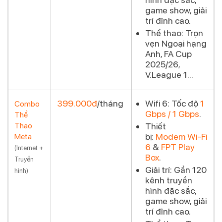
game show, giải
trí đỉnh cao.
Thể thao:
Trọn
vẹn Ngoại hạng
Anh, FA Cup
2025/26,
V.League 1...
399.000đ
/tháng
Wifi 6:
Tốc độ
1
Combo
Gbps / 1 Gbps
.
Thể
Đăng ký
Thao
Thiết
bị:
Modem Wi-Fi
Meta
6
&
FPT Play
(Internet +
Box
.
Truyền
Giải trí:
Gần 120
hình)
kênh truyền
hình đặc sắc,
game show, giải
trí đỉnh cao.