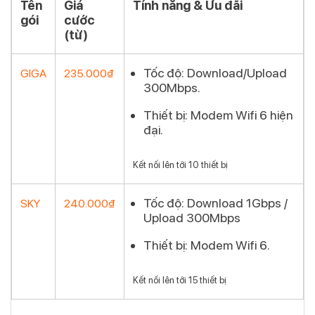
Tên
Giá
Tính năng & Ưu đãi
gói
cước
(từ)
Tốc độ:
Download/Upload
GIGA
235.000₫
300Mbps.
Đăng
ký
Thiết bị:
Modem Wifi 6
hiện
đại.
Kết nối lên tới 10 thiết bị
Tốc độ:
Download 1Gbps /
SKY
240.000₫
Upload 300Mbps
Đăng
ký
Thiết bị:
Modem Wifi 6
.
Kết nối lên tới 15 thiết bị