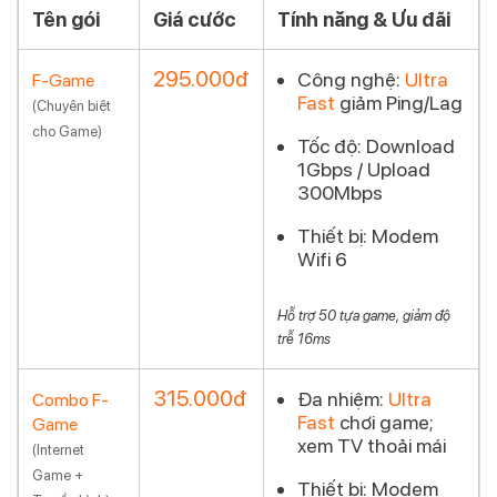
Tên gói
Giá cước
Tính năng & Ưu đãi
295.000đ
Công nghệ:
Ultra
F-Game
Fast
giảm Ping/Lag
Đăng ký
(Chuyên biệt
cho Game)
Tốc độ:
Download
1Gbps / Upload
300Mbps
Thiết bị:
Modem
Wifi 6
Hỗ trợ 50 tựa game, giảm độ
trễ 16ms
315.000đ
Đa nhiệm:
Ultra
Combo F-
Fast
chơi game;
Game
Đăng ký
xem TV thoải mái
(Internet
Game +
Thiết bị:
Modem