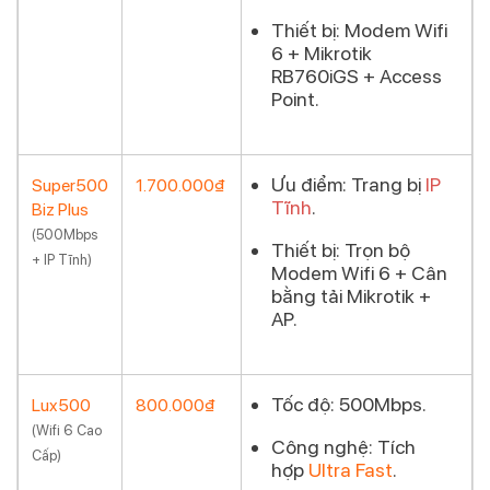
Thiết bị:
Modem Wifi
6 + Mikrotik
RB760iGS + Access
Point.
Ưu điểm:
Trang bị
IP
Super500
1.700.000₫
Tĩnh
.
Biz Plus
Đăng ký
(500Mbps
Thiết bị:
Trọn bộ
+ IP Tĩnh)
Modem Wifi 6 + Cân
bằng tải Mikrotik +
AP.
Tốc độ:
500Mbps.
Lux500
800.000₫
(Wifi 6 Cao
Đăng ký
Công nghệ:
Tích
Cấp)
hợp
Ultra Fast
.