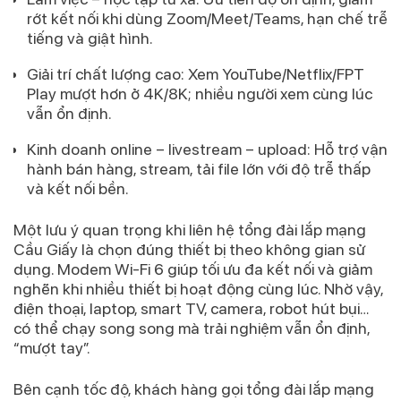
rớt kết nối khi dùng Zoom/Meet/Teams, hạn chế trễ
tiếng và giật hình.
Giải trí chất lượng cao:
Xem YouTube/Netflix/FPT
Play mượt hơn ở 4K/8K; nhiều người xem cùng lúc
vẫn ổn định.
Kinh doanh online – livestream – upload:
Hỗ trợ vận
hành bán hàng, stream, tải file lớn với độ trễ thấp
và kết nối bền.
Một lưu ý quan trọng khi liên hệ
tổng đài lắp mạng
Cầu Giấy
là chọn đúng thiết bị theo không gian sử
dụng. Modem
Wi-Fi 6
giúp tối ưu đa kết nối và giảm
nghẽn khi nhiều thiết bị hoạt động cùng lúc. Nhờ vậy,
điện thoại, laptop, smart TV, camera, robot hút bụi…
có thể chạy song song mà trải nghiệm vẫn ổn định,
“mượt tay”.
Bên cạnh tốc độ, khách hàng gọi
tổng đài lắp mạng