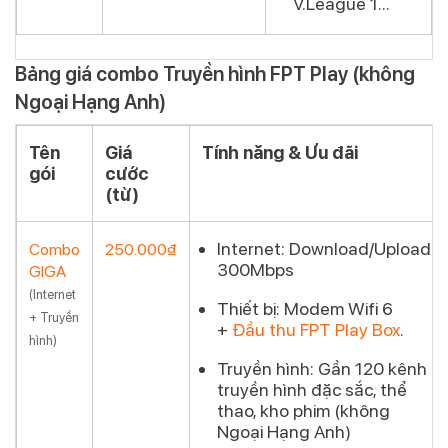
V.League 1..
.
Bảng giá combo Truyền hình FPT Play (không
Ngoại Hạng Anh)
Tên
Giá
Tính năng & Ưu đãi
gói
cước
(từ)
Internet:
Download/Upload
Combo
250.000₫
300Mbps
GIGA
Đăng
(Internet
ký
Thiết bị:
Modem Wifi 6
+ Truyền
+
Đầu thu FPT Play Box
.
hình)
Truyền hình:
Gần 120 kênh
truyền hình đặc sắc, thể
thao, kho phim (không
Ngoại Hạng Anh)