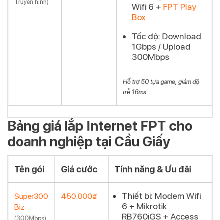
Truyền hình)
Wifi 6 +
FPT Play
Box
Tốc độ:
Download
1Gbps / Upload
300Mbps
Hỗ trợ 50 tựa game, giảm độ
trễ 16ms
Bảng giá lắp Internet FPT cho
doanh nghiệp tại Cầu Giấy
Tên gói
Giá cước
Tính năng & Ưu đãi
Thiết bị:
Modem Wifi
Super300
450.000₫
6 +
Mikrotik
Biz
Đăng ký
RB760iGS
+ Access
(300Mbps)