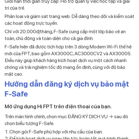
Giới hạn thời gian truy cập: Hỗ trợ quản lý việc học tập và giải
trí của trẻ.
Phân loại và giám sát trang web: Dễ dàng theo dõi và kiểm soát
các hoạt động trực tuyến.
Chỉ với 20.000đ/tháng, F-Safe cung cấp một lớp bảo vệ an
toàn, chủ động và toàn diện cho cả gia đình.
F-Safe hiện đã được tích hợp trên 3 dòng Modem Wi-Fi thế hệ
mới của FPT, bao gồm AX3000C, AC3000CV2 và AX3000S.
Điều này giúp khách hàng kích hoạt dịch vụ một cách nhanh
chóng và trải nghiệm tốc độ mạng ổn định, cùng với độ bảo
mật cao.
Hướng dẫn đăng ký dịch vụ bảo mật
F-Safe
Mở ứng dụng Hi FPT trên điện thoại của bạn.
Trên màn hình chính, chọn mục ĐĂNG KÝ DỊCH VỤ → sau đó
chọn biểu tượng F-Safe.
Chọn gói F-Safe phù hợp với nhu cầu của bạn.
Để kích hoạt dịch vụ ngay lập tức, hoàn tất quá trình thanh