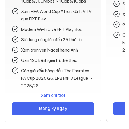
1Gbps/300Mbps > 1Gbps/1Gbps
Sử 
Xem FIFA World Cup™ trên kênh VTV
Xem
qua FPT Play
Gần
Modem Wi-fi 6 và FPT Play Box
Các
Sử dụng cùng lúc đến 25 thiết bị
FA 
Xem trọn vẹn Ngoại hạng Anh
202
Gần 120 kênh giải trí, thể thao
Các giải đấu hàng đầu The Emirates
FA Cup 2025/26, LPBank V.League 1-
2025/26,...
Xem chi tiết
Đăng ký ngay