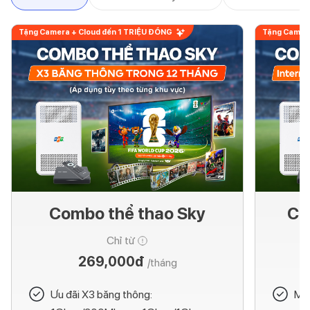
Tặng Camera + Cloud đến 1 TRIỆU ĐỒNG
Tặng Camera
Combo thể thao Sky
Co
Chỉ từ
269,000đ
/tháng
Ưu đãi X3 băng thông:
Mod