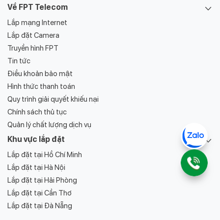
Về FPT Telecom
góp phần nâng tầm trải nghiệm kết nối cho người dân và
doanh nghiệp.
Lắp mạng Internet
Lắp đặt Camera
1.3. FPT Telecom tại Quảng Ninh –
Truyền hình FPT
Sự hiện diện và phát triển sau sáp
Tin tức
nhập
Điều khoản bảo mật
Nhằm đẩy mạnh quá trình
lắp đặt internet wifi FPT
tại Quảng
Hình thức thanh toán
Ninh, FPT Telecom đã không ngừng đầu tư mở rộng hạ tầng
Quy trình giải quyết khiếu nại
đến tận các xã vùng sâu vùng xa. Hệ thống kỹ thuật viên địa
Chính sách thủ tục
phương được đào tạo bài bản, đảm bảo quá trình thi công –
Quản lý chất lượng dịch vụ
bảo trì nhanh chóng, hiệu quả. FPT hiện đang là đối tác đáng
tin cậy của hàng ngàn hộ gia đình và doanh nghiệp trong toàn
Khu vực lắp đặt
tỉnh.
Lắp đặt tại Hồ Chí Minh
II. Khám phá sức mạnh vượt
Lắp đặt tại Hà Nội
Lắp đặt tại Hải Phòng
trội của Internet FPT tại
Lắp đặt tại Cần Thơ
Quảng Ninh
Lắp đặt tại Đà Nẵng