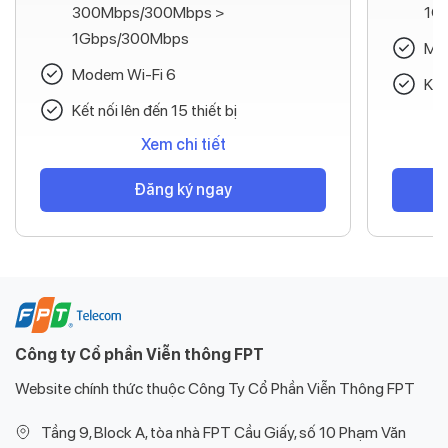
300Mbps/300Mbps >
1G
1Gbps/300Mbps
Mod
Modem Wi-Fi 6
Kết
Kết nối lên đến 15 thiết bị
Xem chi tiết
Đăng ký ngay
Công ty Cổ phần Viễn thông FPT
Website chính thức thuộc Công Ty Cổ Phần Viễn Thông FPT
Tầng 9, Block A, tòa nhà FPT Cầu Giấy, số 10 Phạm Văn