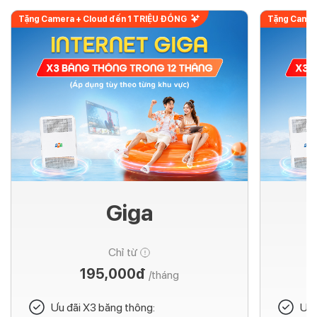
Tặng Camera + Cloud đến 1 TRIỆU ĐỒNG
Tặng Camer
Giga
Chỉ từ
195,000đ
/tháng
Ưu đãi X3 băng thông:
Ưu 